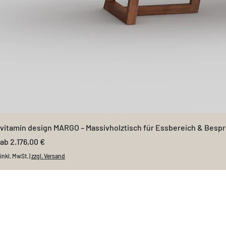
vitamin design MARGO – Massivholztisch für Essbereich & Besp
Sale-Preis
ab
2.176,00 €
inkl. MwSt.
|
zzgl. Versand