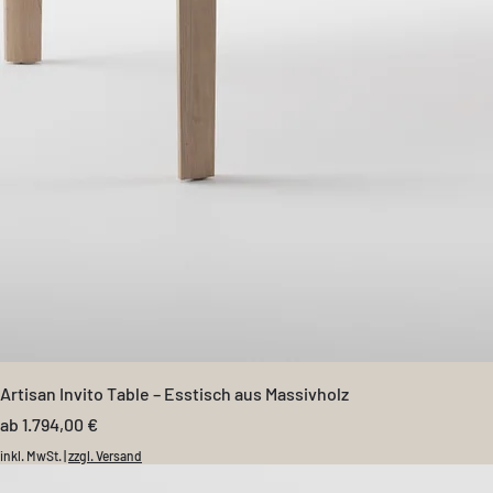
Artisan Invito Table – Esstisch aus Massivholz
Sale-Preis
ab
1.794,00 €
inkl. MwSt.
|
zzgl. Versand