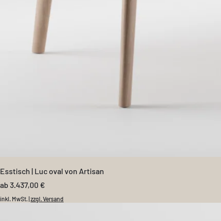
Esstisch | Luc oval von Artisan
Sale-Preis
ab
3.437,00 €
inkl. MwSt.
|
zzgl. Versand