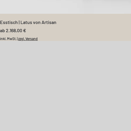
Esstisch | Latus von Artisan
Sale-Preis
ab
2.168,00 €
inkl. MwSt.
|
zzgl. Versand