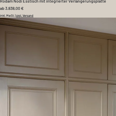
Rodam Nodi Esstisch mit integrierter Verlängerungsplatte
Sale-Preis
ab
3.838,00 €
inkl. MwSt.
|
zzgl. Versand