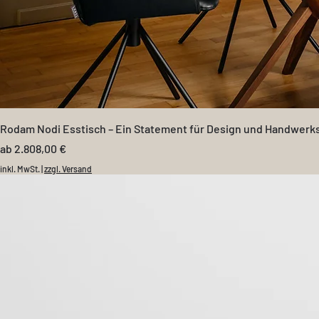
Rodam Nodi Esstisch – Ein Statement für Design und Handwerk
Sale-Preis
ab
2.808,00 €
inkl. MwSt.
|
zzgl. Versand