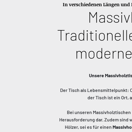
In verschiedenen Längen und B
Massiv
Traditionel
moderne
Unsere Massivholzti
Der Tisch als Lebensmittelpunkt: O
der Tisch ist ein Ort
Bei unseren Massivholztischen 
Herausforderung dar. Zudem sind wi
Hölzer, sei es für einen
Massivho