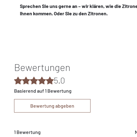
Sprechen Sie uns gerne an – wir klären, wie die Zitron
Ihnen kommen. Oder Sie zu den Zitronen.
Bewertungen
5.0
Mit 5 von 5 Sternen bewertet.
Basierend auf 1 Bewertung
Bewertung abgeben
1 Bewertung
N