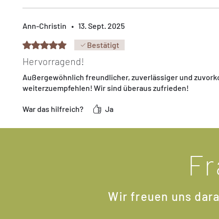
Γ
Ann-Christin
•
13. Sept. 2025
Mit 5 von 5 Sternen bewertet.
Bestätigt
Hervorragend!
Außergewöhnlich freundlicher, zuverlässiger und zuvor
weiterzuempfehlen! Wir sind überaus zufrieden!
War das hilfreich?
Ja
Fr
Wir freuen uns dara