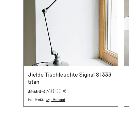
Jieldé Tischleuchte Signal SI 333
titan
Standardpreis
Sale-Preis
310,00 €
333,00 €
inkl. MwSt.
|
zzgl. Versand
REDUZIERT
neu
neu
- 20% | 20 Jahre Varier