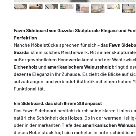
Fawn Sideboard von Gazzda: Skulpturale Eleganz und Funk
Perfektion
Manche Möbelstücke sprechen für sich – das
Fawn Sidebo
Gazzda
ist ein solches Meisterwerk. Mit seiner skulptural
außergewöhnlichen Handwerkskunst und der Wahl zwisc
Eichenholz
und
amerikanischem Walnussholz
bringt dies
dezente Eleganz in Ihr Zuhause. Es zieht die Blicke auf si
aufzudrängen, und verbindet Ästhetik mit einem hohen M
Funktionalität.
Ein Sideboard, das sich Ihrem Stil anpasst
Das Fawn Sideboard besticht durch seine klaren Linien un
natürliche Schönheit des Holzes. Ob in der warmen Hellig
oder in der markanten Tiefe des
amerikanischen Walnuss
dieses Möbelstück fügt sich mühelos in unterschiedliche