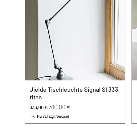
Jieldé Tischleuchte Signal SI 333
titan
Standardpreis
Sale-Preis
310,00 €
333,00 €
inkl. MwSt.
|
zzgl. Versand
REDUZIERT
neu
neu
- 20% | 20 Jahre Varier