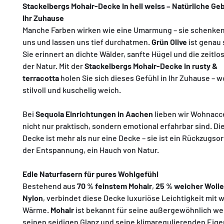
Stackelbergs Mohair-Decke in hell weiss – Natürliche Ge
Ihr Zuhause
Manche Farben wirken wie eine Umarmung – sie schenken
uns und lassen uns tief durchatmen.
Grün Olive
ist genau 
Sie erinnert an dichte Wälder, sanfte Hügel und die zeitl
der Natur. Mit der
Stackelbergs Mohair-Decke in rusty &
terracotta
holen Sie sich dieses Gefühl in Ihr Zuhause – 
stilvoll und kuschelig weich.
Bei
Sequoia Einrichtungen in Aachen
lieben wir Wohnacce
nicht nur praktisch, sondern emotional erfahrbar sind. Di
Decke ist mehr als nur eine Decke – sie ist ein Rückzugso
der Entspannung, ein Hauch von Natur.
Edle Naturfasern für pures Wohlgefühl
Bestehend aus
70 % feinstem Mohair
,
25 % weicher Wolle
Nylon
, verbindet diese Decke luxuriöse Leichtigkeit mit
Wärme.
Mohair
ist bekannt für seine außergewöhnlich we
seinen seidigen Glanz und seine klimaregulierenden Eige