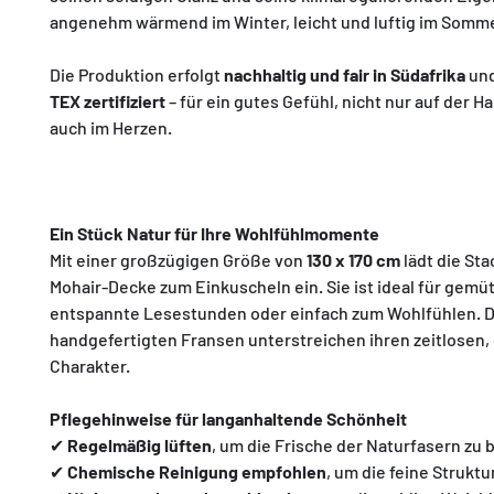
angenehm wärmend im Winter, leicht und luftig im Somme
Die Produktion erfolgt
nachhaltig und fair in Südafrika
und
TEX zertifiziert
– für ein gutes Gefühl, nicht nur auf der H
auch im Herzen.
Ein Stück Natur für Ihre Wohlfühlmomente
Mit einer großzügigen Größe von
130 x 170 cm
lädt die St
Mohair-Decke zum Einkuscheln ein. Sie ist ideal für gemü
entspannte Lesestunden oder einfach zum Wohlfühlen. D
handgefertigten Fransen unterstreichen ihren zeitlosen,
Charakter.
Pflegehinweise für langanhaltende Schönheit
✔
Regelmäßig lüften
, um die Frische der Naturfasern zu
✔
Chemische Reinigung empfohlen
, um die feine Struktu