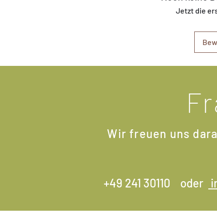
Jetzt die e
Bew
Fr
Wir freuen uns dara
+49 241 30110 oder
i