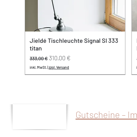
Jieldé Tischleuchte Signal SI 333
titan
Standardpreis
Sale-Preis
310,00 €
333,00 €
inkl. MwSt.
|
zzgl. Versand
REDUZIERT
neu
neu
- 20% | 20 Jahre Varier
Gutscheine – I