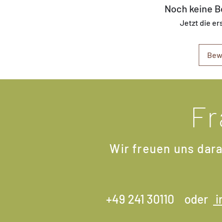
Noch keine 
Jetzt die e
Bew
Fr
Wir freuen uns dara
+49 241 30110 oder
i