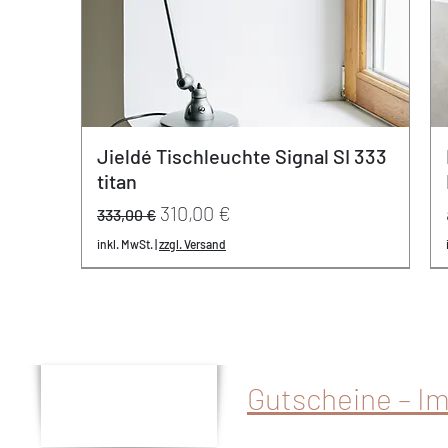
Jieldé Tischleuchte Signal SI 333
titan
Standardpreis
Sale-Preis
310,00 €
333,00 €
inkl. MwSt.
|
zzgl. Versand
REDUZIERT
neu
neu
- 20% | 20 Jahre Varier
Gutscheine – I