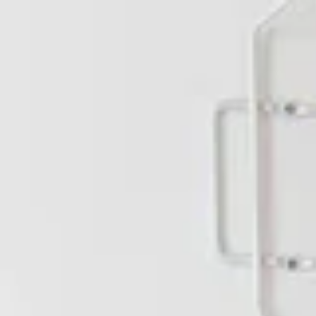
top of page
Kostenloser Versan
mehr