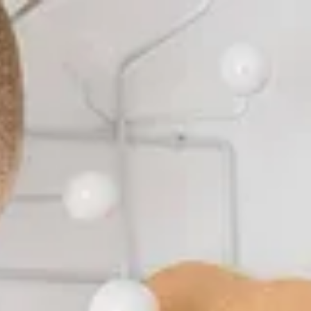
 unter
+49 241 30110